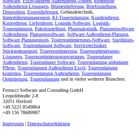
Software
,
Excel-basierte Außendienst-Touren
,
kostenlose
Außendienst-Lösungen
,
Blumenlieferung
,
Briefzustellung
,
Disposition
,
Essenslieferung
, Gebäudetechnik,
Immobilienmanagement
,
KI-Tourenplanung
,
Kundendienst
,
Kurierdienst
,
Lieferdienst
,
Logistik-Software
,
Logistik-
Tourenplanung
,
Paketzustellung
,
Pharmalogistik
,
Planungssoftware
Außendienst
,
Planungssoftware
,
Software Außendienst-Planung
,
Software Planungstools
,
Tourenoptimierungs-Software
,
Speditions-
Software
,
Tourenplanung Software
,
Servicetechniker
,
Stückguttransport
,
Tourenoptimierung
,
Tourenoptimierungs-
Lösungen
,
Tourenoptimierungsprogramm
,
Tourenplaner
Außendienst
,
Tourenplaner Software
,
Tourenplanung ambulante
Pflege
,
Tourenplanung Außendienst Excel
,
Tourenplanung
kostenlos
,
Tourenplanung Außendienst
,
Tourenplanung
Optimierung
,
Tourenplanung
und in vielen weiteren Branchen.
Ferrucci Software and Consulting GmbH
Leopoldstraße 2-8
32051 Herford
+49 5221 8549864
+49 156 78689987
Impressum
|
Datenschutzerklärung